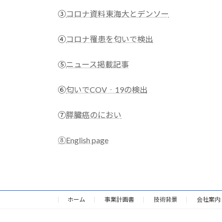
③
コロナ資料東海大とデンソー
④
コロナ罹患を匂いで検出
⑤
ニュース掲載記事
⑥
匂いでCOV‐19の検出
⑦
膵臓癌のにおい
⑧English page
ホーム
事業計画書
技術背景
会社案内