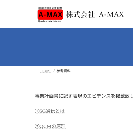
コ
ナ
ン
ビ
テ
ゲ
ン
ー
ツ
シ
へ
ョ
ス
ン
キ
に
ッ
移
プ
動
HOME
参考資料
事業計画書に記す表現のエビデンスを掲載致
①
5G通信とは
②
QCMの原理