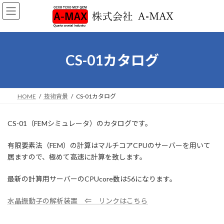
コ
ナ
ン
ビ
テ
ゲ
ン
ー
ツ
シ
へ
ョ
CS-01カタログ
ス
ン
キ
に
ッ
移
プ
動
HOME
技術背景
CS-01カタログ
CS-01（FEMシミュレータ）のカタログです。
有限要素法（FEM）の計算はマルチコアCPUのサーバーを用いて
居ますので、極めて高速に計算を致します。
最新の計算用サーバーのCPUcore数は56になります。
水晶振動子の解析装置 ⇐ リンクはこちら